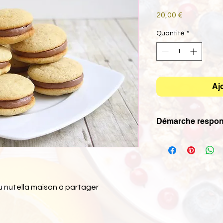
Prix
20,00 €
Quantité
*
Aj
Démarche respon
Nos boissons et asso
verres/plateaux en 
touillettes en bois. 
pour le transport et
gourmandises. 70% de
 nutella maison à partager