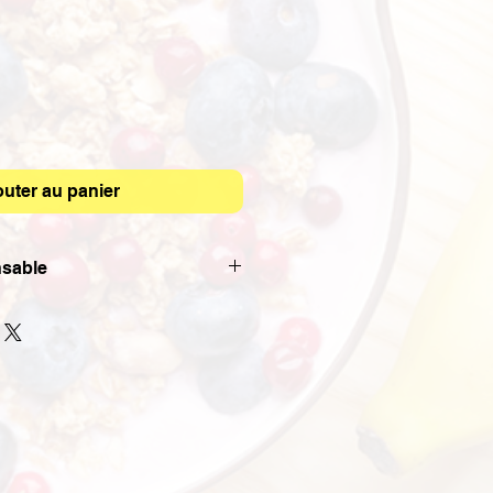
outer au panier
sable
rtiments sont servis dans des
carton avec des couverts,
Nous utilisons également le carton
 le conditionnement de nos
 nos bouteilles sont en verre.