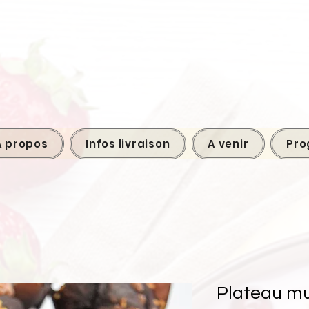
A propos
Infos livraison
A venir
Pro
Plateau mu