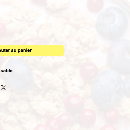
outer au panier
sable
rtiments sont servis dans des
carton avec des couverts,
Nous utilisons également le carton
 le conditionnement de nos
 nos bouteilles sont en verre.