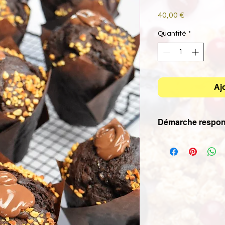
Prix
40,00 €
Quantité
*
Aj
Démarche respon
Nos boissons et asso
verres/plateaux en 
touillettes en bois. 
pour le transport et
gourmandises. 70% de