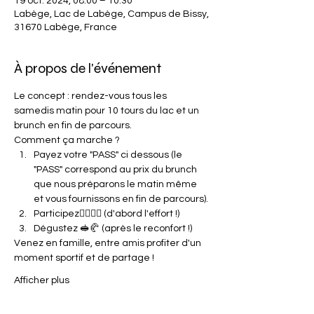
19 oct. 2024, 08:00 – 10:30
Labège, Lac de Labège, Campus de Bissy,
31670 Labège, France
À propos de l'événement
Le concept : rendez-vous tous les 
samedis matin pour 10 tours du lac et un 
brunch en fin de parcours.
Comment ça marche ?
Payez votre "PASS" ci dessous (le 
"PASS" correspond au prix du brunch 
que nous préparons le matin même 
et vous fournissons en fin de parcours).
Participez🏃‍♀️🏃‍♂️ (d'abord l'effort !)
Dégustez 🥪🥐 (après le reconfort !)
Venez en famille, entre amis profiter d'un 
moment sportif et de partage !
Afficher plus