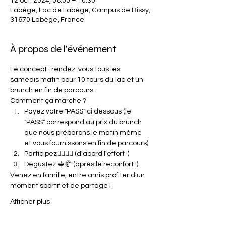
12 oct. 2024, 08:00 – 10:30
Labège, Lac de Labège, Campus de Bissy,
31670 Labège, France
À propos de l'événement
Le concept : rendez-vous tous les 
samedis matin pour 10 tours du lac et un 
brunch en fin de parcours.
Comment ça marche ?
Payez votre "PASS" ci dessous (le 
"PASS" correspond au prix du brunch 
que nous préparons le matin même 
et vous fournissons en fin de parcours).
Participez🏃‍♀️🏃‍♂️ (d'abord l'effort !)
Dégustez 🥪🥐 (après le reconfort !)
Venez en famille, entre amis profiter d'un 
moment sportif et de partage !
Afficher plus