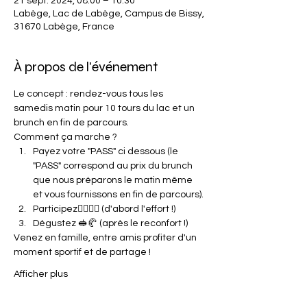
21 sept. 2024, 08:00 – 10:30
Labège, Lac de Labège, Campus de Bissy,
31670 Labège, France
À propos de l'événement
Le concept : rendez-vous tous les 
samedis matin pour 10 tours du lac et un 
brunch en fin de parcours.
Comment ça marche ?
Payez votre "PASS" ci dessous (le 
"PASS" correspond au prix du brunch 
que nous préparons le matin même 
et vous fournissons en fin de parcours).
Participez🏃‍♀️🏃‍♂️ (d'abord l'effort !)
Dégustez 🥪🥐 (après le reconfort !)
Venez en famille, entre amis profiter d'un 
moment sportif et de partage !
Afficher plus